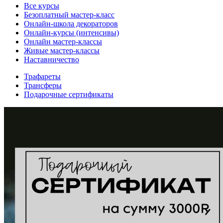
Все курсы
Безоплатный мастер-класс
Онлайн-школа декораторов
Онлайн-курсы (интенсивы)
Онлайн мастер-классы
Живые мастер-классы
Наставничество
Трафареты
Трансферы
Подарочные сертификаты