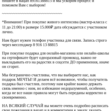
пишите в вацап 89161388815 и мы ускорим процесс и
поможем Вам с выбором!
~~~~~~~~~~~~~~~~~~~~~~~~~~~
*Внимание! При покупке живого интенсива (мастер-класса с
11 до 21:00) в размере 15.000₽ дата обсуждается с участником
лично.
Нам будет нужен телефон участника для связи. Запись строго
через мессенджер 8 916 13 88815
При покупке подарка для онлайн-магазина или онлайн-школы
на сертификате будет одноразовый промокод, важно не
выкладывать его на радостях в соцсети ДО применения, иначе
он сгорит.
Мы безгранично счастливы, что вы выбираете нас, как
подарок МЕЧТЫ! И делаем всё возможное, чтобы получатель
подарка был счастлив, поэтому нам крайне важно держать
связь именно с ним, во избежание недоразумений, особенно,
когда не все наши правила могут быть переданы корректно и
своевременно.
НА ВСЯКИЙ СЛУЧАЙ вы можете очень подробно расписать
свои пожелания в вацап и в комментарии к заказу, указать