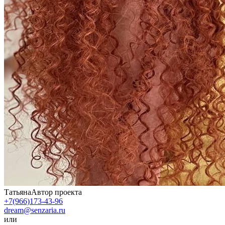
Татьяна
Автор проекта
+7(966)173-43-96
dream@senzaria.ru
или