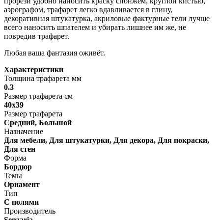
прорези удобно наносить краску спонжем, круглой кистью,
аэрографом, трафарет легко вдавливается в глину,
декоративная штукатурка, акриловые фактурные гели лучше
всего наносить шпателем и убирать лишнее им же, не
повредив трафарет.
Любая ваша фантазия оживёт.
Характеристики
Толщина трафарета мм
0.3
Размер трафарета см
40х39
Размер трафарета
Средний, Большой
Назначение
Для мебели, Для штукатурки, Для декора, Для покраски,
Для стен
Форма
Бордюр
Темы
Орнамент
Тип
С полями
Производитель
Senzaria