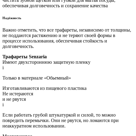
чистить зубной щеткой или губкой для мытья посуды,
обеспечивая долговечность и сохранение качества
Надёжность
Важно отметить, что все трафареты, независимо от толщины,
не поддаются растяжению и не теряют своей формы в
процессе использования, обеспечивая стойкость и
долговечность.
Трафареты Senzaria
Имеют двухстороннюю защитную пленку
i
Только в материале «Обьемный»
Изготавливаются из пищевого пластика
Не истераются
и не рвутся
i
Если работать грубой штукатуркой и силой, то можно
повредить перемычки. Они не рвутся, но ломаются при
неаккуратном использовании.