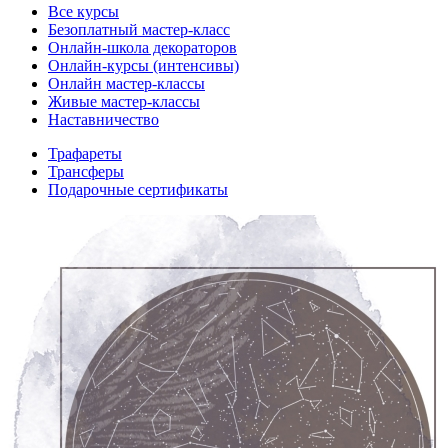
Все курсы
Безоплатный мастер-класс
Онлайн-школа декораторов
Онлайн-курсы (интенсивы)
Онлайн мастер-классы
Живые мастер-классы
Наставничество
Трафареты
Трансферы
Подарочные сертификаты