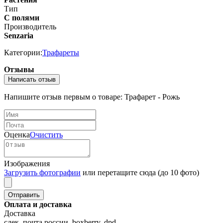
Тип
С полями
Производитель
Senzaria
Категории:
Трафареты
Отзывы
Написать отзыв
Напишите отзыв первым о товаре: Трафарет - Рожь
Оценка
Очистить
Изображения
Загрузить фотографии
или перетащите сюда (до 10 фото)
Оплата и доставка
Доставка
сдек, почта россии, boxberry, dpd